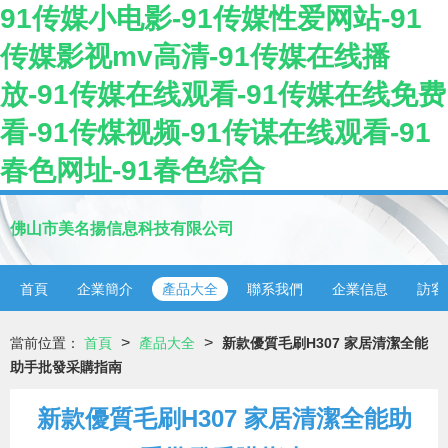
91传媒小电影-91传媒性爱网站-91
传媒影视mv高清-91传媒在线播
放-91传媒在线观看-91传媒在线免费
看-91传煤视频-91传谋在线观看-91
春色网址-91春色综合
佛山市美名揚信息科技有限公司
首頁
企業簡介
產品大全
聯系我們
企業信息
訪客
>
>
當前位置：
首頁
產品大全
新款優質毛刷H307 家居清潔全能
助手批發采購指南
新款優質毛刷H307 家居清潔全能助