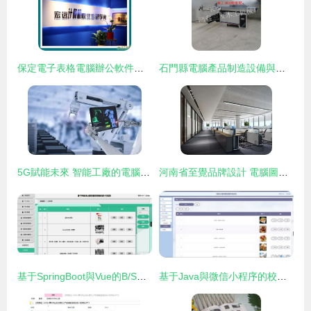
保定電子表格電腦辦公軟件實操培訓與電腦圖文設計制作課程
石門縣電腦產品制造設備與服務全覽 從硬件生產到圖文設計
5G賦能未來 智能工廠的電腦圖文設計制作新圖景
河南省至覺品牌設計 電腦圖文設計如何賦能品牌推廣與企業營銷策劃
基于SpringBoot與Vue的B/S架構線上票務管理系統設計與實現——計算機畢業設計核心方案
基于Java與微信小程序的校園外賣系統設計與實現