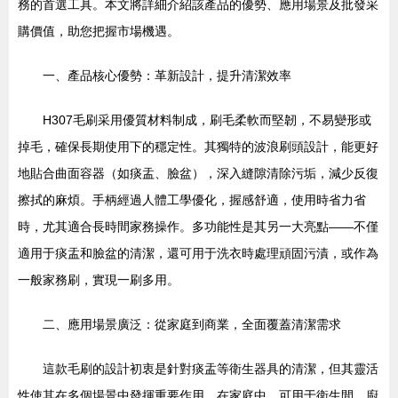
務的首選工具。本文將詳細介紹該產品的優勢、應用場景及批發采
購價值，助您把握市場機遇。
一、產品核心優勢：革新設計，提升清潔效率
H307毛刷采用優質材料制成，刷毛柔軟而堅韌，不易變形或
掉毛，確保長期使用下的穩定性。其獨特的波浪刷頭設計，能更好
地貼合曲面容器（如痰盂、臉盆），深入縫隙清除污垢，減少反復
擦拭的麻煩。手柄經過人體工學優化，握感舒適，使用時省力省
時，尤其適合長時間家務操作。多功能性是其另一大亮點——不僅
適用于痰盂和臉盆的清潔，還可用于洗衣時處理頑固污漬，或作為
一般家務刷，實現一刷多用。
二、應用場景廣泛：從家庭到商業，全面覆蓋清潔需求
這款毛刷的設計初衷是針對痰盂等衛生器具的清潔，但其靈活
性使其在多個場景中發揮重要作用。在家庭中，可用于衛生間、廚