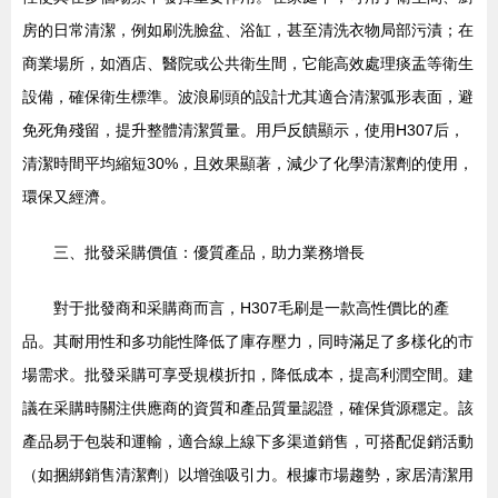
房的日常清潔，例如刷洗臉盆、浴缸，甚至清洗衣物局部污漬；在
商業場所，如酒店、醫院或公共衛生間，它能高效處理痰盂等衛生
設備，確保衛生標準。波浪刷頭的設計尤其適合清潔弧形表面，避
免死角殘留，提升整體清潔質量。用戶反饋顯示，使用H307后，
清潔時間平均縮短30%，且效果顯著，減少了化學清潔劑的使用，
環保又經濟。
三、批發采購價值：優質產品，助力業務增長
對于批發商和采購商而言，H307毛刷是一款高性價比的產
品。其耐用性和多功能性降低了庫存壓力，同時滿足了多樣化的市
場需求。批發采購可享受規模折扣，降低成本，提高利潤空間。建
議在采購時關注供應商的資質和產品質量認證，確保貨源穩定。該
產品易于包裝和運輸，適合線上線下多渠道銷售，可搭配促銷活動
（如捆綁銷售清潔劑）以增強吸引力。根據市場趨勢，家居清潔用